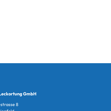
Leckortung GmbH
estrasse 8