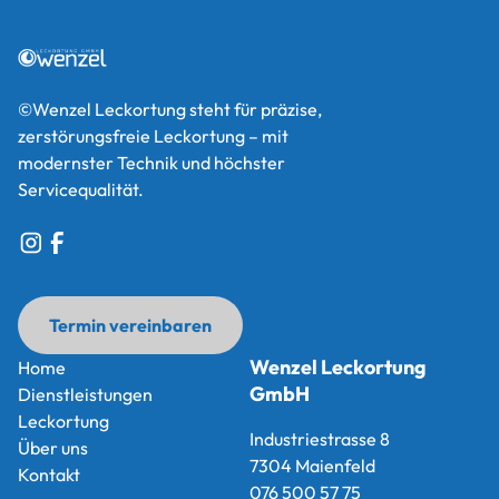
©Wenzel Leckortung steht für präzise,
zerstörungsfreie Leckortung – mit
modernster Technik und höchster
Servicequalität.
Termin vereinbaren
Termin vereinbaren
Wenzel Leckortung
Home
GmbH
Home
Dienstleistungen
Dienstleistungen
Leckortung
Industriestrasse 8
Leckortung
Über uns
7304 Maienfeld
Über uns
Kontakt
076 500 57 75